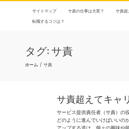
Skip
サイトマップ
サ責の仕事は大変？
サ責超
to
content
転職するコツは？
タグ:
サ責
ホーム
サ責
サ責超えてキャ
サービス提供責任者（サ責）の
どのように進んでいけばいいの
アップする道は、個々の興味や