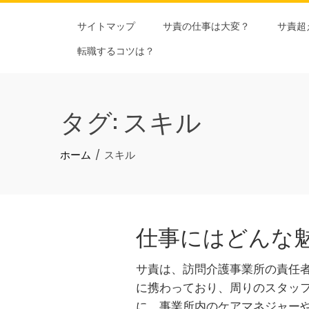
Skip
サイトマップ
サ責の仕事は大変？
サ責超
to
content
転職するコツは？
タグ:
スキル
ホーム
スキル
仕事にはどんな
サ責は、訪問介護事業所の責任
に携わっており、周りのスタッ
に、事業所内のケアマネジャー